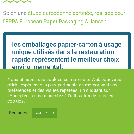
Selon une
étude européenne certifiée, réalisée pour
l’EPPA European Paper Packaging Alliance
:
les emballages papier-carton à usage
unique utilisés dans la restauration
rapide représentent le meilleur choix
environnemental.
Nous utilisons des cookies sur notre site Web pour vous
offrir l'expérience la plus pertinente en mémorisant vos
Cette Analyse de Cycle de Vie, réalisée par le cabinet
préférences et des visites répétées. En cliquant sur
«Accepter», vous consentez à l'utilisation de tous les
international Ramboll et certifiée par TÜV (normes
cookies.
ISO 14040 et 14044), a évalué de manière exhaustive
Réglages
ACCEPTER
deux “systèmes” – usage unique et usage multiple –
avec tous leurs impacts, selon de multiples critères et
scénarios, pour 24 types d’articles différents utilisés